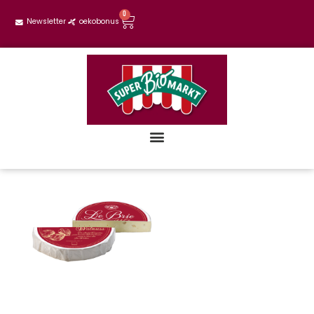
0
Newsletter
oekobonus