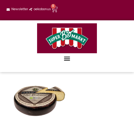
0
Newsletter
oekobonus