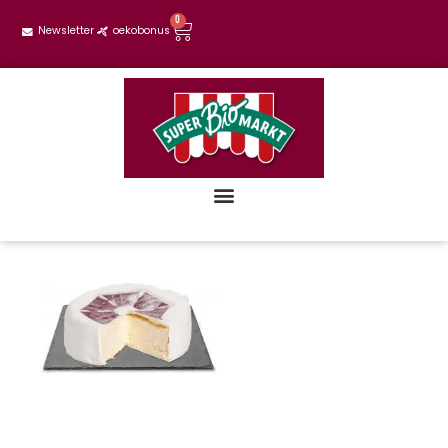
0
Newsletter
oekobonus