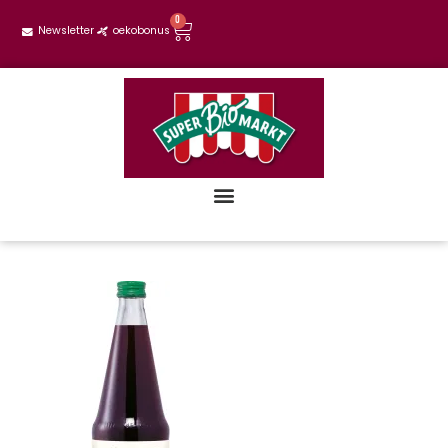
0
Newsletter
oekobonus