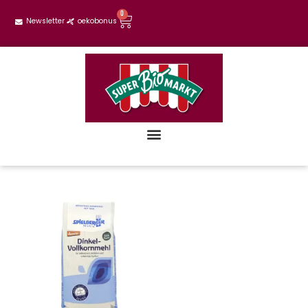
0
Newsletter
oekobonus