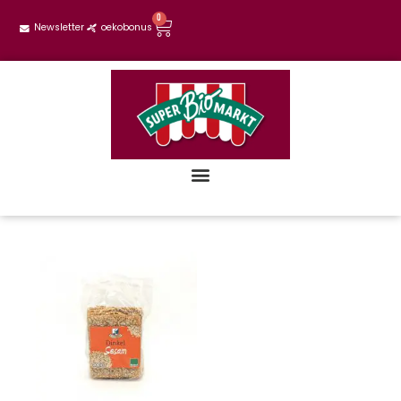
0
Newsletter
oekobonus