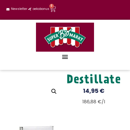
0
Newsletter
oekobonus
Destillate
14,95
€
186,88 €/l