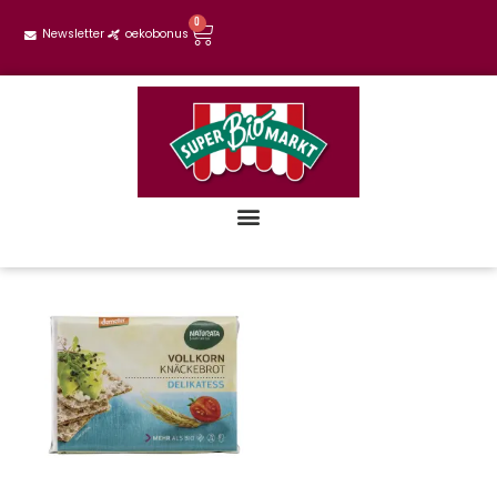
0
Newsletter
oekobonus