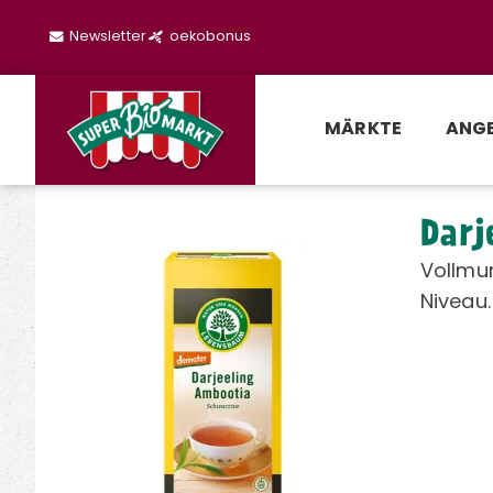
Newsletter
oekobonus
MÄRKTE
ANG
Darj
Vollmu
Niveau.