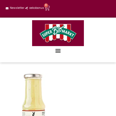
0
Newsletter
oekobonus