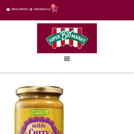
0
Newsletter
oekobonus