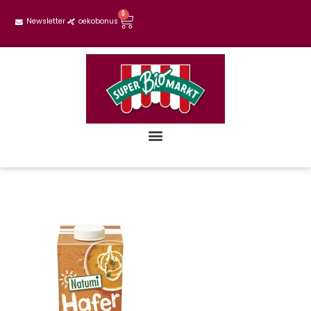
0
Newsletter
oekobonus