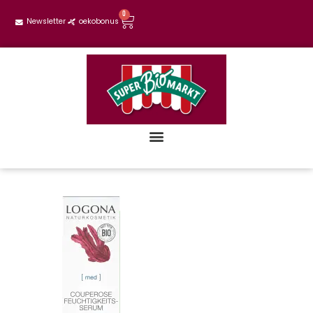
0
Newsletter
oekobonus