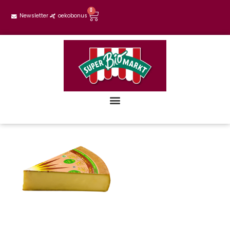
0
Newsletter
oekobonus