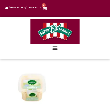
0
Newsletter
oekobonus