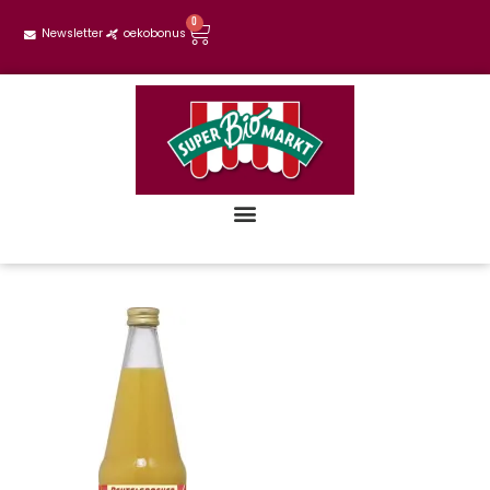
0
Newsletter
oekobonus