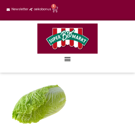
0
Newsletter
oekobonus