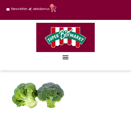
0
Newsletter
oekobonus