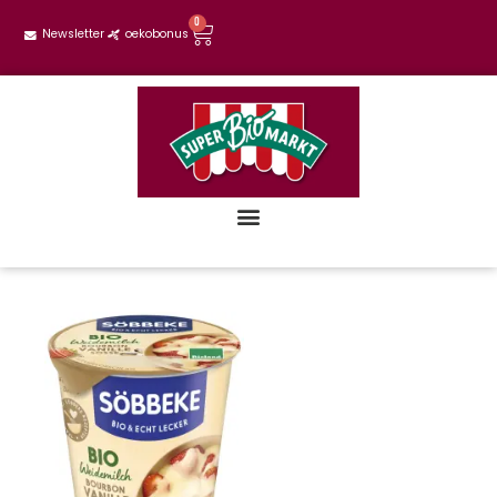
0
Newsletter
oekobonus