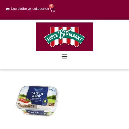
0
Newsletter
oekobonus