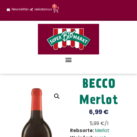
0
Newsletter
oekobonus
BECCO
Merlot
6,99
€
5,99 €/l
Rebsorte:
Merlot