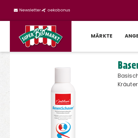
Newsletter
oekobonus
MÄRKTE
ANG
Base
Basisch
Kräute