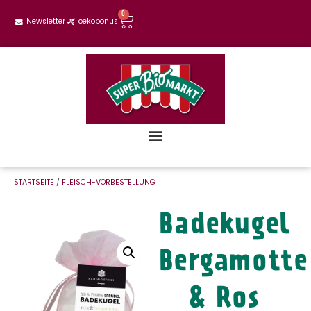
0
Newsletter
oekobonus
STARTSEITE
/
FLEISCH-VORBESTELLUNG
Badekugel
Bergamotte
& Ros