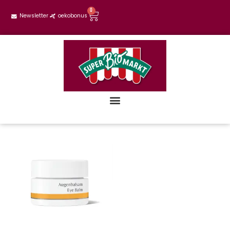
0
Newsletter
oekobonus