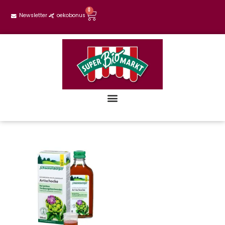
0
Newsletter
oekobonus