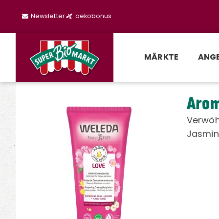
Newsletter
oekobonus
MÄRKTE
ANG
Arom
Verwöh
Jasmin