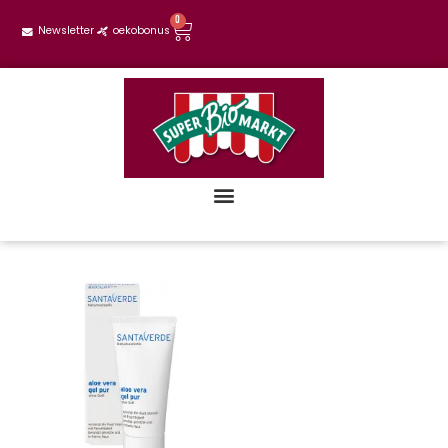
0
Newsletter
oekobonus