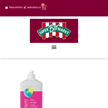
0
Newsletter
oekobonus