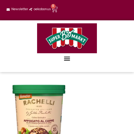
0
Newsletter
oekobonus