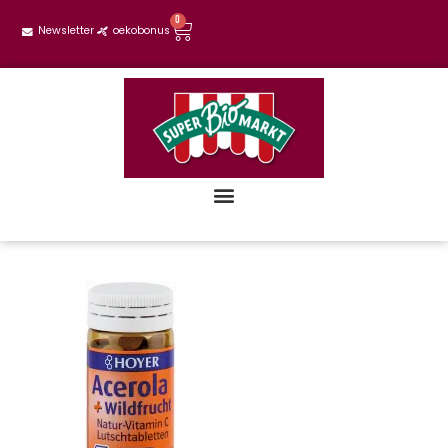
0
Newsletter
oekobonus