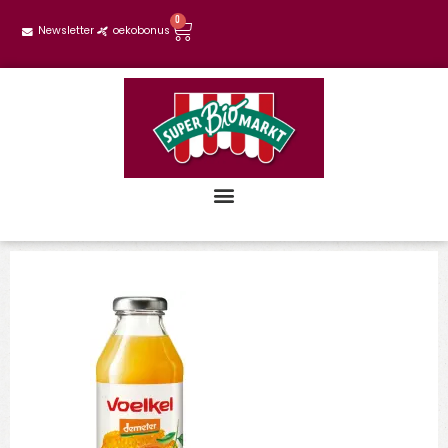
0
Newsletter
oekobonus