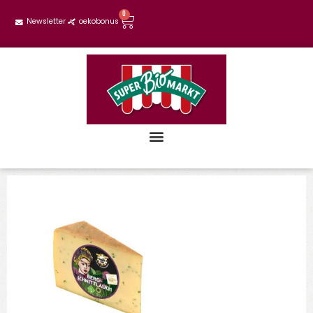
0
Newsletter
oekobonus