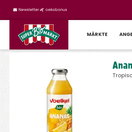
Newsletter
oekobonus
MÄRKTE
ANG
Anan
Tropis