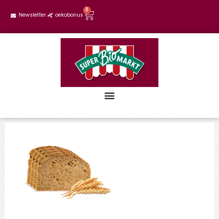
0
Newsletter
oekobonus