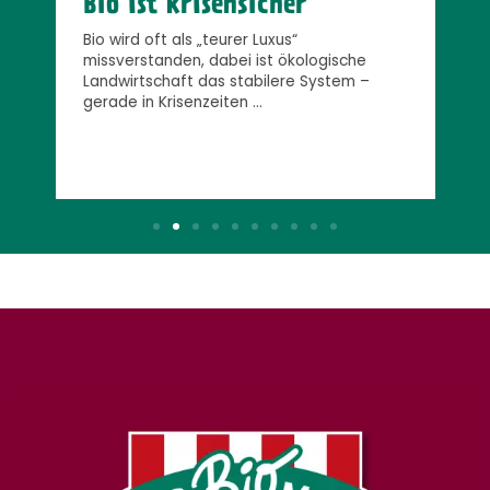
Bio ist krisensicher
Bio wird oft als „teurer Luxus“
n.
missverstanden, dabei ist ökologische
W
Landwirtschaft das stabilere System –
8
gerade in Krisenzeiten …
v
f