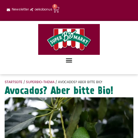
0
Newsletter
oekobonus
STARTSEITE
/
SUPERBIO-THEMA
/ AVOCADOS? ABER BITTE BIO!
Avocados? Aber bitte Bio!