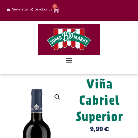
0
Newsletter
oekobonus
Viña
Cabriel
Superior
9,99
€