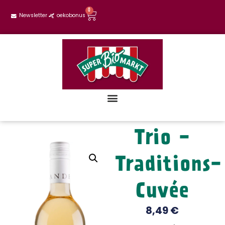
0
Newsletter
oekobonus
Trio -
Traditions-
Cuvée
8,49
€