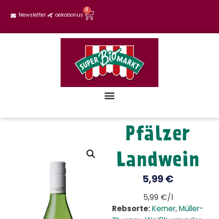
0
Newsletter
oekobonus
Pfälzer
Landwein
5,99
€
5,99 €/l
Rebsorte:
Kerner
,
Müller-