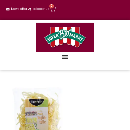
0
Newsletter
oekobonus