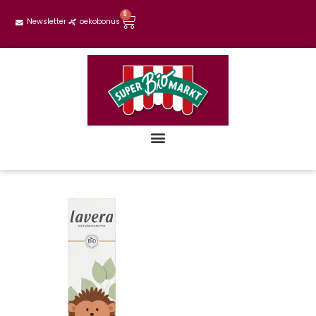
0
Newsletter
oekobonus