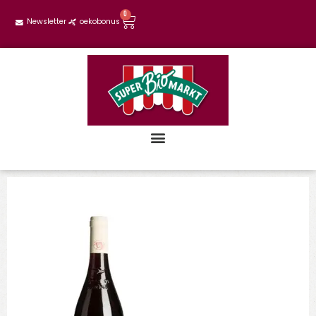
0
Newsletter
oekobonus