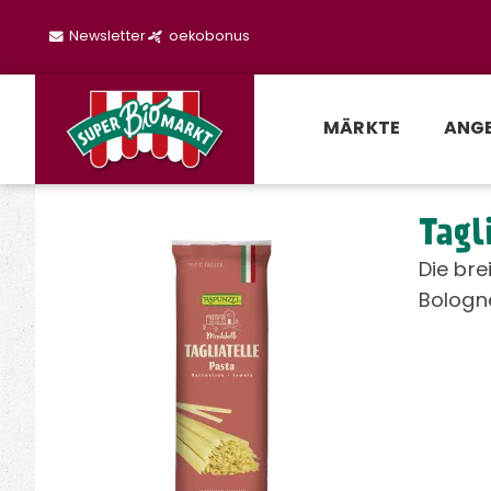
Newsletter
oekobonus
MÄRKTE
ANG
Tagl
Die bre
Bologn