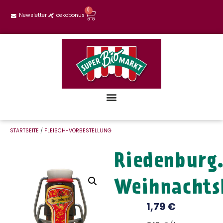
0
Newsletter
oekobonus
STARTSEITE
/
FLEISCH-VORBESTELLUNG
Riedenburg
Weihnachts
1,79
€